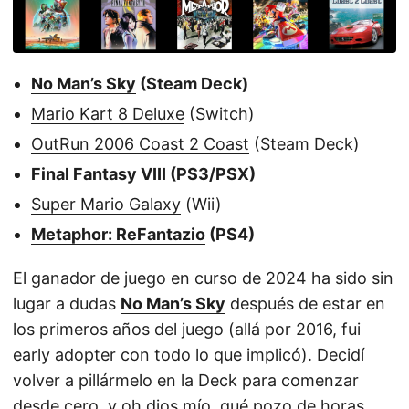
No Man’s Sky
(Steam Deck)
Mario Kart 8 Deluxe
(Switch)
OutRun 2006 Coast 2 Coast
(Steam Deck)
Final Fantasy VIII
(PS3/PSX)
Super Mario Galaxy
(Wii)
Metaphor: ReFantazio
(PS4)
El ganador de juego en curso de 2024 ha sido sin
lugar a dudas
No Man’s Sky
después de estar en
los primeros años del juego (allá por 2016, fui
early adopter con todo lo que implicó). Decidí
volver a pillármelo en la Deck para comenzar
desde cero, y oh dios mío, qué pozo de horas