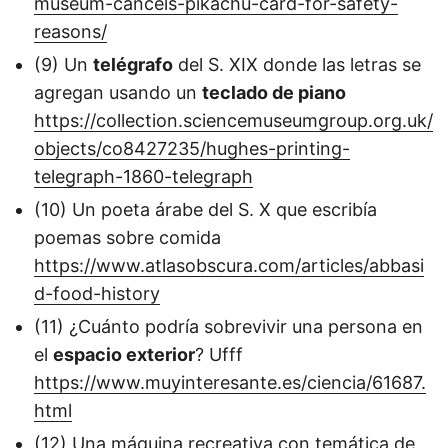
museum-cancels-pikachu-card-for-safety-
reasons/
(9) Un
telégrafo
del S. XIX donde las letras se
agregan usando un
teclado de piano
https://collection.sciencemuseumgroup.org.uk/
objects/co8427235/hughes-printing-
telegraph-1860-telegraph
(10) Un poeta árabe del S. X que escribía
poemas sobre comida
https://www.atlasobscura.com/articles/abbasi
d-food-history
(11) ¿Cuánto podría sobrevivir una persona en
el
espacio exterior
? Ufff
https://www.muyinteresante.es/ciencia/61687.
html
(12) Una máquina recreativa con temática de