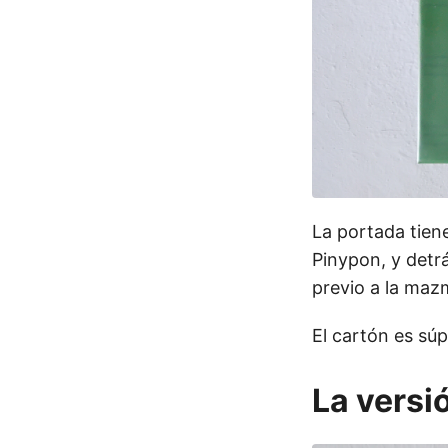
La portada tien
Pinypon, y detrá
previo a la mazm
El cartón es súp
La versi