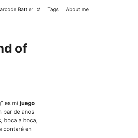
arcode Battler
Tags
About me
nd of
g” es mi
juego
n par de años
s, boca a boca,
ue contaré en