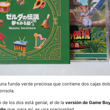
una funda verde preciosa que contiene dos cajas dob
onsola.
o de los dos está genial, el de la
versión de Game Boy
lle
que, para mí, es una preciosidad.