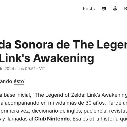
Posts
📷
🕹️
B
da Sonora de The Lege
 Link's Awakening
de 2024 a las 09:51
·
VITI
hando
ésto
 base inicial, “The Legend of Zelda: Link’s Awakenin
eva acompañando en mi vida más de 30 años. Tardé u
primera vez, diccionario de inglés, paciencia, revista
s y llamadas al
Club Nintendo
. Esa es otra historia q