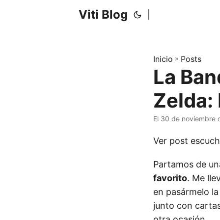
Viti Blog
|
Inicio
»
Posts
La Ban
Zelda:
El 30 de noviembre 
Ver post escuc
Partamos de una
favorito
. Me ll
en pasármelo la 
junto con carta
otra ocasión.