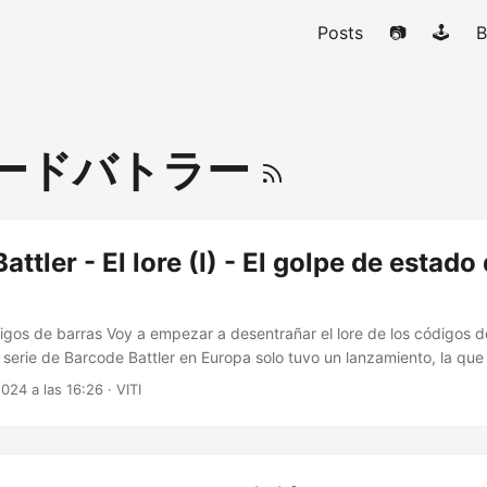
Posts
📷
🕹️
B
ードバトラー
attler - El lore (I) - El golpe de estad
ódigos de barras Voy a empezar a desentrañar el lore de los códigos 
serie de Barcode Battler en Europa solo tuvo un lanzamiento, la que
 En esa edición viene con una página de historia que, además de la 
024 a las 16:26
·
VITI
ia que es para enmarcar. Pero no es su comienzo real. Abordaremos e