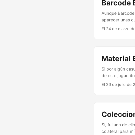
Barcode B
Aunque Barcode B
aparecer unas cu
otras que se con
El 24 de marzo de
segunda edición 
versión sólo pue
enemigos y jugad
Material 
Si por algún cas
de este juguetit
aquí sobre ello.
El 26 de julio de 
tarjetas escanea
ahora mismo teng
Coleccio
Sí, fui uno de el
colateral para mí