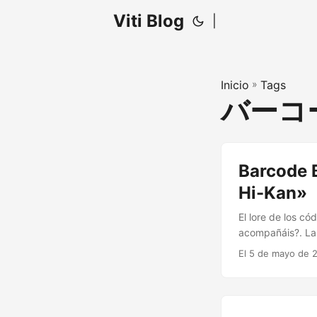
Viti Blog
|
Inicio
»
Tags
バーコ
Barcode B
Hi-Kan»
El lore de los c
acompañáis?. La 
segunda edición.
El 5 de mayo de 2
tiene una histor
debido tiempo....