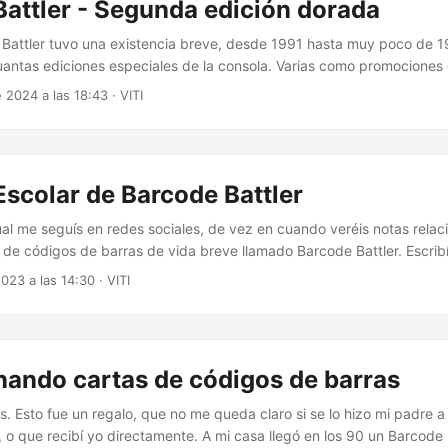
attler - Segunda edición dorada
attler tuvo una existencia breve, desde 1991 hasta muy poco de 19
antas ediciones especiales de la consola. Varias como promociones
seguían con torneos organizados. Esta galería que estáis viendo cor
 2024 a las 18:43
·
VITI
dorada. Barcode Battler tuvo en Japón dos versiones de hardware. 
des manejar una clase de jugador, simplemente ataques físicos y los 
ores son limitados....
Escolar de Barcode Battler
ual me seguís en redes sociales, de vez en cuando veréis notas rela
o de códigos de barras de vida breve llamado Barcode Battler. Escrib
 Además administro Barcode Battler Cards Collection donde publico m
2023 a las 14:30
·
VITI
das cuando voy teniendo tiempo. A día de hoy hay 669 tarjetas publi
o sobre unas 1250....
nando cartas de códigos de barras
los. Esto fue un regalo, que no me queda claro si se lo hizo mi padre a
, o que recibí yo directamente. A mi casa llegó en los 90 un Barcode 