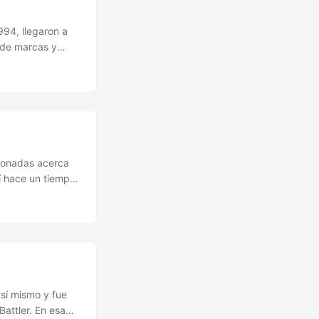
94, llegaron a
 de marcas y
responde a la
La primera
niveles de
cionadas acerca
í hace un tiempo
i colección de
cadas y en total
 sí mismo y fue
Battler. En esa