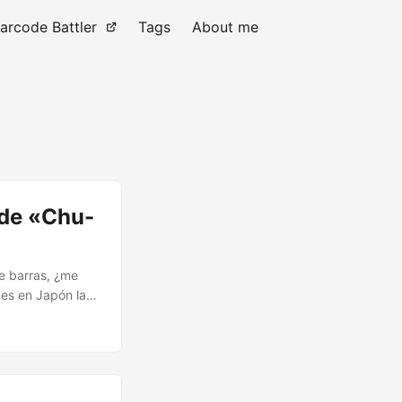
arcode Battler
Tags
About me
o de «Chu-
de barras, ¿me
 es en Japón la
mala traducción,
sa parte a su