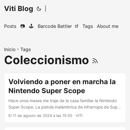
Viti Blog
|
Posts
📷
🕹️
Barcode Battler
Tags
About me
Inicio
»
Tags
Coleccionismo
Volviendo a poner en marcha la
Nintendo Super Scope
Hace unos meses me traje de la casa familiar la Nintendo
Super Scope. La pistola inalámbrica de infrarrojos de Super
Nintendo la pillé en un Cash Converters en los tiempos
El 11 de agosto de 2024 a las 15:55
·
VITI
previos a que se fuera todo esto de madre. En sumomento
lo conseguí con el receptor de infrarrojos y el juego base