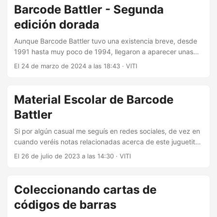
Super Scope 6. Inalámbrico de los 90 Si buscáis otras
Barcode Battler - Segunda
imágenes del bazooka, veréis que le falta la mira
edición dorada
telescópica que iba incluida....
Aunque Barcode Battler tuvo una existencia breve, desde
1991 hasta muy poco de 1994, llegaron a aparecer unas
cuantas ediciones especiales de la consola. Varias como
El 24 de marzo de 2024 a las 18:43
·
VITI
promociones de marcas y otras que se conseguían con
torneos organizados. Esta galería que estáis viendo
corresponde a la segunda edición dorada. Barcode Battler
Material Escolar de Barcode
tuvo en Japón dos versiones de hardware. La primera
Battler
versión sólo puedes manejar una clase de jugador,
simplemente ataques físicos y los niveles de enemigos y
Si por algún casual me seguís en redes sociales, de vez en
jugadores son limitados....
cuando veréis notas relacionadas acerca de este juguetito
de códigos de barras de vida breve llamado Barcode
El 26 de julio de 2023 a las 14:30
·
VITI
Battler. Escribí hace un tiempo aquí sobre ello. Además
administro Barcode Battler Cards Collection donde publico
mi colección de tarjetas escaneadas cuando voy teniendo
Coleccionando cartas de
tiempo. A día de hoy hay 669 tarjetas publicadas y en total
códigos de barras
ahora mismo tengo sobre unas 1250....