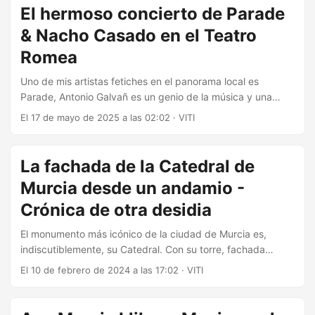
currándose su propia marca de joyería con sus propias
El hermoso concierto de Parade
creaciones se ofreció a hacérmelos. La idea que me dio fue
& Nacho Casado en el Teatro
que pensara en algún ideograma para ellos, soy una
persona no muy simbólica, la oveja negra de la familia ya
Romea
que soy de los pocos que no tengo tatuajes, me fue
Uno de mis artistas fetiches en el panorama local es
complicado dar con una idea....
Parade, Antonio Galvañ es un genio de la música y una
gran influencia para artistas de renombre. Con 30 años de
El 17 de mayo de 2025 a las 02:02
·
VITI
trayectoria a sus espaldas, sus canciones de un estilo muy
característico te transportan a otros mundos, lugares y
sensaciones. La fantasía y ciencia ficción son una parte
La fachada de la Catedral de
muy importante. Recientemente ha sacado un disco
Murcia desde un andamio -
conjunto con Nacho Casado, un cantautor de Elche con
grandes influencias de la música portuguesa y la bossa
Crónica de otra desidia
nova....
El monumento más icónico de la ciudad de Murcia es,
indiscutiblemente, su Catedral. Con su torre, fachada
barroca, el gótico flamígero de la capilla de los Vélez y el
El 10 de febrero de 2024 a las 17:02
·
VITI
peazo órgano steampunk. Sin embargo, la desidia
administrativa, ayuntamiento, comunidad e iglesia han
provocado que parte del edificio esté en estado de