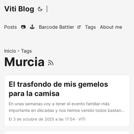
Viti Blog
|
Posts
📷
🕹️
Barcode Battler
Tags
About me
Inicio
»
Tags
Murcia
El trasfondo de mis gemelos
para la camisa
En unas semanas voy a tener el evento familiar más
importante en décadas y nos hemos venido todos bastante
arriba para ir lo más guapicos posible. De mi indumentaria
El 3 de octubre de 2025 a las 17:54
·
VITI
quedaba un solo detalle, los gemelos para la camisa, en
este caso mi pareja, que desde hace unos años está