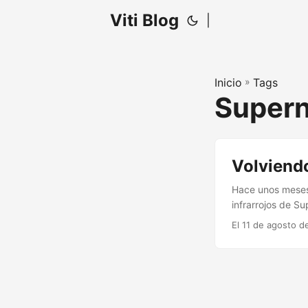
Viti Blog
|
Inicio
»
Tags
Super
Volviend
Hace unos meses 
infrarrojos de Su
todo esto de mad
El 11 de agosto d
Scope 6. Inalámb
telescópica que i