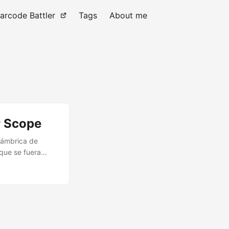
arcode Battler
Tags
About me
r Scope
alámbrica de
 que se fuera
ego base Super
alta la mira