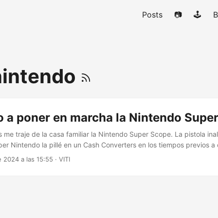
Posts
📷
🕹️
B
nintendo
o a poner en marcha la Nintendo Supe
me traje de la casa familiar la Nintendo Super Scope. La pistola in
per Nintendo la pillé en un Cash Converters en los tiempos previos a
re. En sumomento lo conseguí con el receptor de infrarrojos y el ju
e 2024 a las 15:55
·
VITI
rico de los 90 Si buscáis otras imágenes del bazooka, veréis que le f
ba incluida....