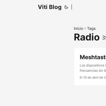
Viti Blog
|
Inicio
»
Tags
Radio
Meshtasti
Los dispositivos
frecuencias sin l
que sirven para 
El 10 de abril de 
pudiendo conecta
bastante competi