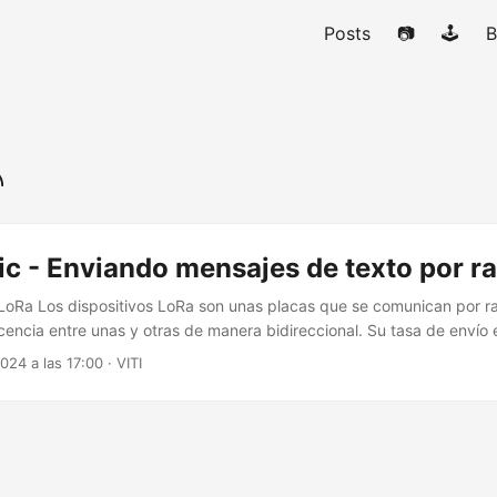
Posts
📷
🕹️
B
c - Enviando mensajes de texto por r
 LoRa Los dispositivos LoRa son unas placas que se comunican por r
icencia entre unas y otras de manera bidireccional. Su tasa de envío e
mandar cierta información con poca cadencia, todo ello con muy ba
2024 a las 17:00
·
VITI
rlo a baterías o pequeñas placas solares por ejemplo, además con 
tivo (menos de 30 euros un kit completo)....