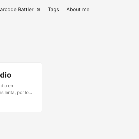
arcode Battler
Tags
About me
adio
adio en
s lenta, por lo
jo consumo,
un precio