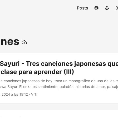
Posts
📷
🕹️
B
ones
Sayuri - Tres canciones japonesas qu
clase para aprender (III)
de canciones japonesas de hoy, toca un monográfico de una de las r
wa Sayuri El enka es sentimiento, baladón, historias de amor, paisaj
los entendidos, pero si has escuchado los baladones de Raphael d
 2024 a las 15:12
·
VITI
el oído entrenado para embarcarte en un mundo de melodías fascina
ma. Son las canciones que funcionan perfectamente en el karaoke....