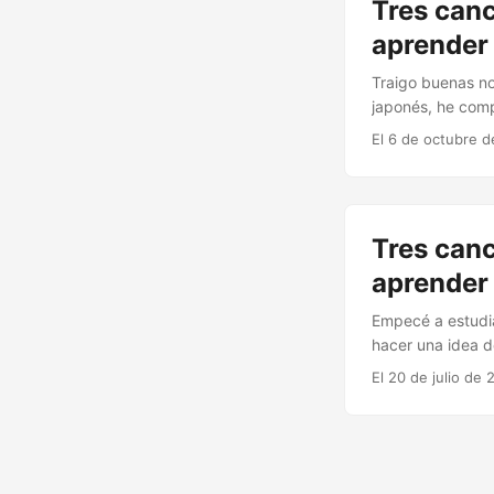
Tres canc
aprender 
Traigo buenas no
japonés, he comp
ellas, entendido
El 6 de octubre d
en una peli de K
tiene canciones 
Tres canc
aprender 
Empecé a estudia
hacer una idea d
para aprender, p
El 20 de julio de 
aprendido. Hace 
pocas clases con