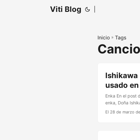
Viti Blog
|
Inicio
»
Tags
Canci
Ishikawa 
usado en 
Enka En el post 
enka, Doña Ishika
Que me perdonen 
El 28 de marzo de
entonces tienes 
aprender el idio