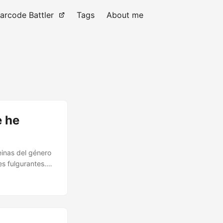
arcode Battler
Tags
About me
e he
einas del género
es fulgurantes.
e los 70
nte. Y de paso