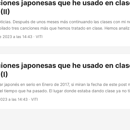
iones japonesas que he usado en clas
(II)
ticias. Después de unos meses más continuando las clases con mi n
ilado tres canciones más que hemos tratado en clase. Hemos analiza
 el contexto y conocido un poco más. Esta vez traigo una canción trad
e 2023 a las 14:43
·
VITI
urosawa, una letra preciosa del mítico grupo Happy End, y un tema 
muy divertidas en Youtube....
iones japonesas que he usado en clas
(I)
r japonés en serio en Enero de 2017, si miran la fecha de este pos
el tiempo que ha pasado. El lugar donde estaba dando clase ya no t
or lo que en este año he llegado al momento de buscarme la vida e in
2023 a las 14:43
·
VITI
un mes, encontré un profesor para dar clases presenciales, creo que
 él y estoy verdaderamente contento....