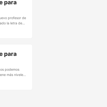
e para
uevo profesor de
do la letra de
icional que sale
de un grupo que
e para
t nos podemos
iene más niveles
tentar retener lo
 llevo unas