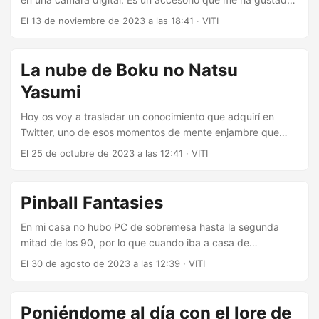
mucho de siempre, aunque me he encontrado con algún
El 13 de noviembre de 2023 a las 18:41
·
VITI
problema para llevar a cabo algún proyecto. Después de
muchos años, creo que he dado por fin con el equipo
definitivo. Adelantada a su época No es sólo una simple
La nube de Boku no Natsu
cámara, con una rotación de 180 grados la convirte en una
Yasumi
de las primeras cámaras “selfie”....
Hoy os voy a trasladar un conocimiento que adquirí en
Twitter, uno de esos momentos de mente enjambre que
hace que añores lo que era esa red social. Mis vacaciones
El 25 de octubre de 2023 a las 12:41
·
VITI
de verano ¿Conocéis la saga Boku no Natsu Yasumi? Se
traduce literalmente como “Mis vacaciones de Verano”. Es
una saga que no ha salido de Japón, salvo con la
Pinball Fantasies
excepción del spin-off de “Las vacaciones de verano de
Shin-Chan”. Ya con esa mención os estaréis haciendo una
En mi casa no hubo PC de sobremesa hasta la segunda
idea....
mitad de los 90, por lo que cuando iba a casa de
familiares, jugaba muchísimo a lo que tenían disponible en
El 30 de agosto de 2023 a las 12:39
·
VITI
sus PC 286 y 486. Entre ellos, había un pinball que me
enganchó como el que más, Pinball Fantasies. Y a día de
hoy sigue pareciéndome un melocotonazo. El enésimo
Poniéndome al día con el lore de