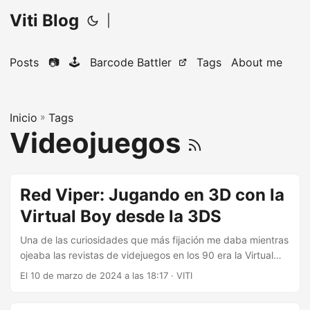
Viti Blog
|
Posts
📷
🕹️
Barcode Battler
Tags
About me
Inicio
»
Tags
Videojuegos
Red Viper: Jugando en 3D con la
Virtual Boy desde la 3DS
Una de las curiosidades que más fijación me daba mientras
ojeaba las revistas de videjuegos en los 90 era la Virtual
Boy. El simple hecho de ser una consola que no podía
El 10 de marzo de 2024 a las 18:17
·
VITI
mostrarse su jugabilidad y contenido por su propio diseño
la hace misteriosa de por sí. No fue hasta allá por 2005