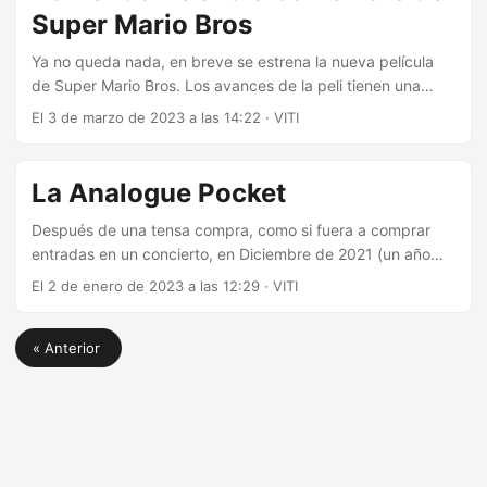
reencuentro Me gusta tener los juegos que me han
Super Mario Bros
marcado personalmente en formato físico....
Ya no queda nada, en breve se estrena la nueva película
de Super Mario Bros. Los avances de la peli tienen una
pinta genial, quizás a lo mejor nos abruman con tanta
El 3 de marzo de 2023 a las 14:22
·
VITI
referencia aunque ya veremos. Justo hace 30 años de
aquella película de 1993 que nos “encandiló” a mí y a mi
generación, y quizás no en el buen sentido, la película
La Analogue Pocket
taquillera de Mario de nuestra época. La cuestión es, que
frecuentando una tienda de segunda mano me encontré
Después de una tensa compra, como si fuera a comprar
con la portada del libro que os presento a continuación, y
entradas en un concierto, en Diciembre de 2021 (un año
mis ojos se abrieron como platos....
hace ya), y tras los típicos sufrimientos de aduanas y
El 2 de enero de 2023 a las 12:29
·
VITI
servicio postal a los que me tienen acostumbrado, llegó la
Analogue Pocket. ¿Y eso qué es lo que es? En estos años
« Anterior
han proliferado multitud de consolas con las que puedes
jugar a esos juegos que tienes un gran cariño o querrías
haber jugado en su momento....
© 2026
Viti Blog
Powered by
Hugo
&
PaperMod