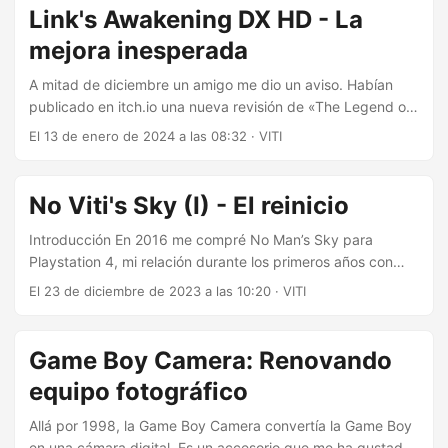
cuando decidí comprarme una Virtual Boy (y menos mal
Link's Awakening DX HD - La
que la pillé en esa época). Y vi de primera mano su
mejora inesperada
rareza....
A mitad de diciembre un amigo me dio un aviso. Habían
publicado en itch.io una nueva revisión de «The Legend of
Zelda: Link’s Awakening». Era muy fácil llamarme la
El 13 de enero de 2024 a las 08:32
·
VITI
atención así, es un juego muy importante para mí. Tras ver
este vídeo al respecto quedé impresionado, y me lancé a
por él. No es un remaster cualquiera Han hecho una
No Viti's Sky (I) - El reinicio
fantástica ingeniería inversa del juego. Extraído todos los
sprites tiles, eventos y hecho un remozado en un motor
Introducción En 2016 me compré No Man’s Sky para
nuevo....
Playstation 4, mi relación durante los primeros años con
este juego fue algo tumultuosa. Echaba horas por la noche,
El 23 de diciembre de 2023 a las 10:20
·
VITI
saqué el platino, pero me enfurruñaba con todas las cosas
confusas que tuvieron esos primeros años. Tras conseguir
hacerme con una Steam Deck, decidí pillarlo en PC para
Game Boy Camera: Renovando
volver a disfrutarlo desde el principio tras todas las
equipo fotográfico
revisiones continuas que han hecho en estos 7 años de
constantes actualizaciones....
Allá por 1998, la Game Boy Camera convertía la Game Boy
en una cámara digital. Es un accesorio que me ha gustado